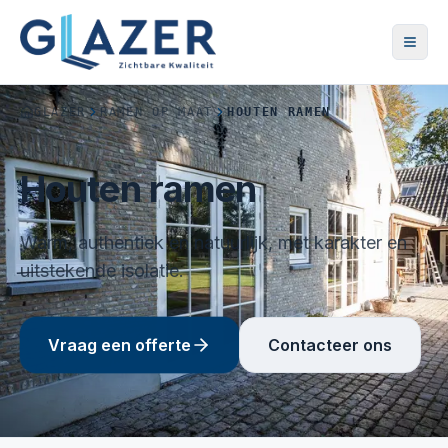
GLAZER
RAMEN OP MAAT
HOUTEN RAMEN
Houten ramen
Warm, authentiek en natuurlijk, met karakter en
uitstekende isolatie.
Vraag een offerte
Contacteer ons